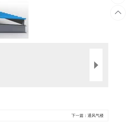
下一篇：通风气楼