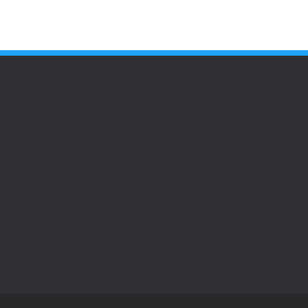
99
道湾经济开发区